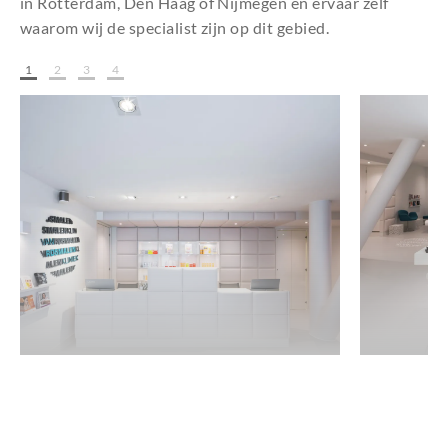
in Rotterdam, Den Haag of Nijmegen en ervaar zelf
waarom wij de specialist zijn op dit gebied.
1
2
3
4