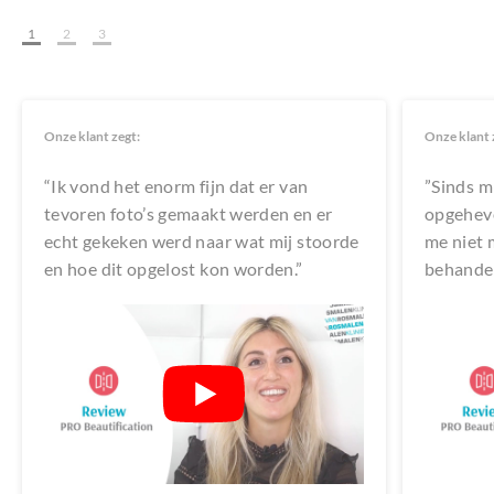
1
2
3
Onze klant zegt:
Onze klant 
“Ik vond het enorm fijn dat er van
”Sinds m
tevoren foto’s gemaakt werden en er
opgeheve
echt gekeken werd naar wat mij stoorde
me niet 
en hoe dit opgelost kon worden.”
behandel