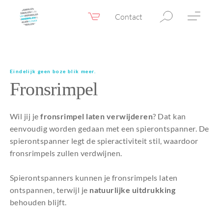
Contact
Webshop
NL
Menu
Fillers & Botox
Eindelijk geen boze blik meer.
Fronsrimpel
Huidtherapie
Ooglidcorrectie
Wil jij je
fronsrimpel laten verwijderen
? Dat kan
Chirurgie
eenvoudig worden gedaan met een spierontspanner. De
spierontspanner legt de spieractiviteit stil, waardoor
Confidence Booster®
fronsrimpels zullen verdwijnen.
Voor & na foto’s
Spierontspanners kunnen je fronsrimpels laten
Tarieven
ontspannen, terwijl je
natuurlijke uitdrukking
behouden blijft.
Blogs