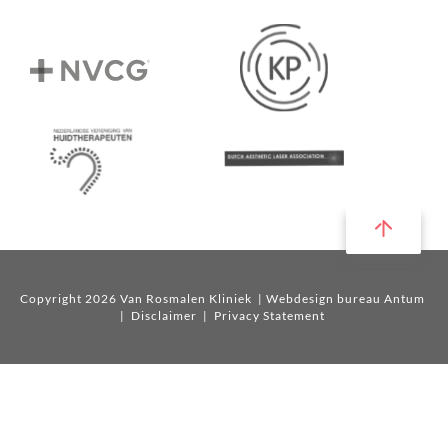
Copyright 2026 Van Rosmalen Kliniek
| Webdesign bureau Antum
|
Disclaimer
|
Privacy Statement