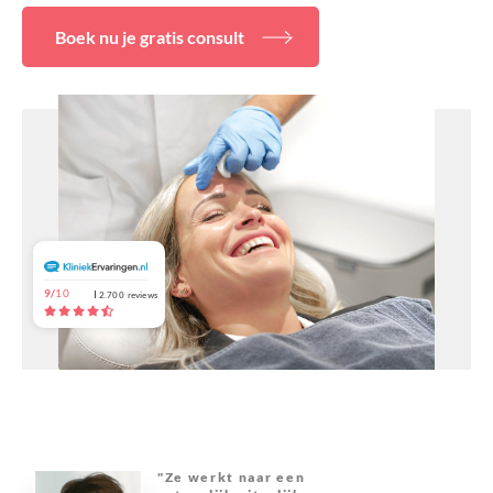
Over ons
Boek nu je gratis consult
9/
10
2.700
reviews
"Ze werkt naar een