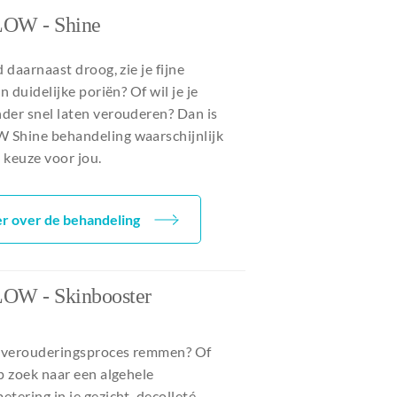
OW - Shine
d daarnaast droog, zie je fijne
en duidelijke poriën? Of wil je je
der snel laten verouderen? Dan is
 Shine behandeling waarschijnlijk
 keuze voor jou.
r over de behandeling
OW - Skinbooster
je verouderingsproces remmen? Of
op zoek naar een algehele
etering in je gezicht, decolleté