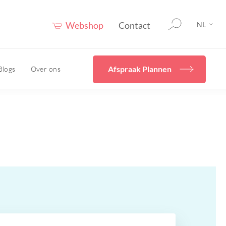
Webshop
Contact
NL
Afspraak Plannen
Blogs
Over ons
rging
Home
Diverse
behandelingen
en
cals
Ik wil mijn huidconditie
even
verbeteren met Skincare
Hydrafacial
uur
Cryopen/ Plasmage
vies