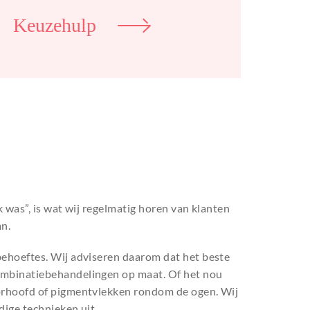
Keuzehulp
jk was”, is wat wij regelmatig horen van klanten
an.
behoeftes. Wij adviseren daarom dat het beste
combinatiebehandelingen op maat. Of het nou
oorhoofd of pigmentvlekken rondom de ogen. Wij
dige technieken uit.