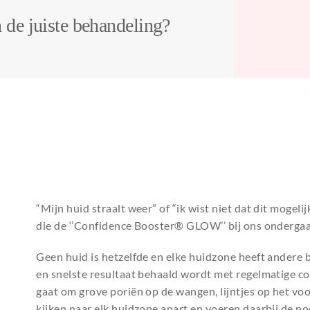
 de juiste behandeling?
“Mijn huid straalt weer” of “ik wist niet dat dit mogeli
die de ‘’Confidence Booster® GLOW’’ bij ons onderga
Geen huid is hetzelfde en elke huidzone heeft andere 
en snelste resultaat behaald wordt met regelmatige 
gaat om grove poriën op de wangen, lijntjes op het v
kijken naar elk huidzone apart en voeren daarbij de no