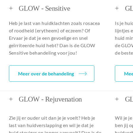
+
GLOW - Sensitive
+
GL
Heb je last van huidklachten zoals rosacea
Is je hui
of roodheid (erytheem) of eczeem? Of
lijntjes 
Ervaar je dat je een gevoelige en snel
huid min
geïrriteerde huid hebt? Dan is de GLOW
de GLOW
Sensitive behandeling voor jou!
de beste
Meer over de behandeling
Mee
+
GLOW - Rejuvenation
+
GL
Zie jij er ouder uit dan je je voelt? Heb je
Wil je 
last van huidverslapping en wil je dat je
ben jij 
huid steviger en jonger aanvoelt? Dan is de
huidverb