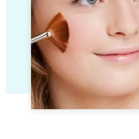
Ik wil er langer jo
Ingevallen wangen
Ingevallen slapen
Ik wil minder verslapping
blijven zien
Hangende
Diepe neuslippenplooi
Ik wil een minder
Ik wil een
mondhoeken
ingevallen gezicht
gehydrateerde hu
Holle of diepliggende
Deuk in voorhoofd
Ik wil een jeugdigere
ogen
opvullen
uitstraling
Ik wil een steviger
Neuscorrectie
Handverjonging met
huid met minder
Ik wil een mooier en/of
fillers
rimpels en meer g
symmetrischer gezicht
Acne littekens
Seffiller behandeling
Ik wil een langdur
verwijderen met fillers
oplossing tegen z
Skinbooster
Rejuran