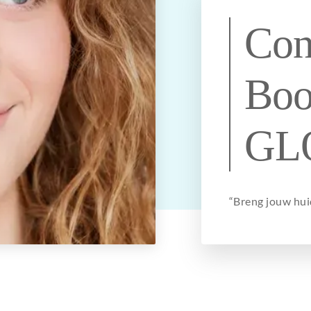
ng uit
Ik wil een egale huid
Hangende
PDRN
Halslift botox
zonder melasma
mondhoeken
Con
Ik wil een stralende
Botoxbehandeling
Tandenknarsen en
id
huid zonder
oksels
klemmende kaken
onzuiverheden
Boo
e
Ik wil een gezondere
huid met minder
lans
roodheid
GL
ige
Ik wil een voorproefje
weten
van de Glow
treatments
“Breng jouw huid