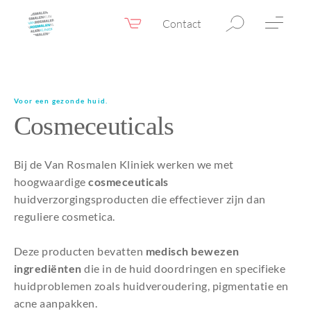
Contact
Webshop
NL
Menu
Fillers & Botox
Voor een gezonde huid.
Cosmeceuticals
Huidtherapie
Ooglidcorrectie
Bij de Van Rosmalen Kliniek werken we met
Chirurgie
hoogwaardige
cosmeceuticals
huidverzorgingsproducten die effectiever zijn dan
Confidence Booster®
reguliere cosmetica.
Voor & na foto’s
Deze producten bevatten
medisch bewezen
Tarieven
ingrediënten
die in de huid doordringen en specifieke
huidproblemen zoals huidveroudering, pigmentatie en
Blogs
acne aanpakken.