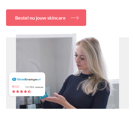
Over ons
Bestel nu jouw skincare
9/
10
2.700
reviews