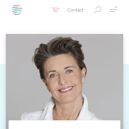
Contact
Webshop
NL
Menu
Fillers & Botox
Huidtherapie
Ooglidcorrectie
Chirurgie
Confidence Booster®
Voor & na foto’s
Tarieven
Blogs