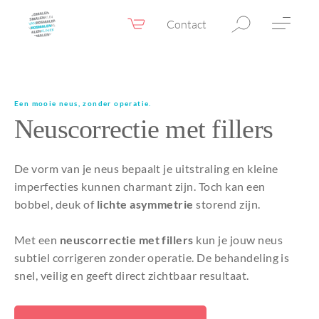
Contact
Webshop
NL
Menu
Fillers & Botox
Een mooie neus, zonder operatie.
Neuscorrectie met fillers
Huidtherapie
Ooglidcorrectie
De vorm van je neus bepaalt je uitstraling en kleine
Chirurgie
imperfecties kunnen charmant zijn. Toch kan een
bobbel, deuk of
lichte asymmetrie
storend zijn.
Confidence Booster®
Met een
neuscorrectie met fillers
kun je jouw neus
Voor & na foto’s
subtiel corrigeren zonder operatie. De behandeling is
Tarieven
snel, veilig en geeft direct zichtbaar resultaat.
Blogs