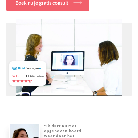
Boek nu je gratis consult
Over ons
9/
10
2.700
reviews
"Ik durf nu met
opgeheven hoofd
weer door het