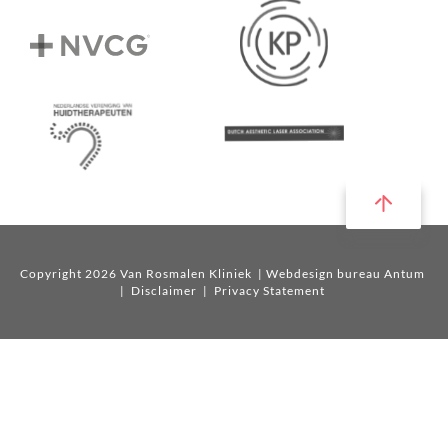
Copyright 2026 Van Rosmalen Kliniek
| Webdesign bureau Antum
|
Disclaimer
|
Privacy Statement