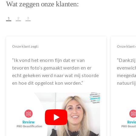
Wat zeggen onze klanten:
1
2
3
Onze klant zegt:
Onze klant d
“Ik vond het enorm fijn dat er van
”Dankzij 
tevoren foto’s gemaakt werden en er
evenwicht
echt gekeken werd naar wat mij stoorde
meegedac
en hoe dit opgelost kon worden.”
natuurli