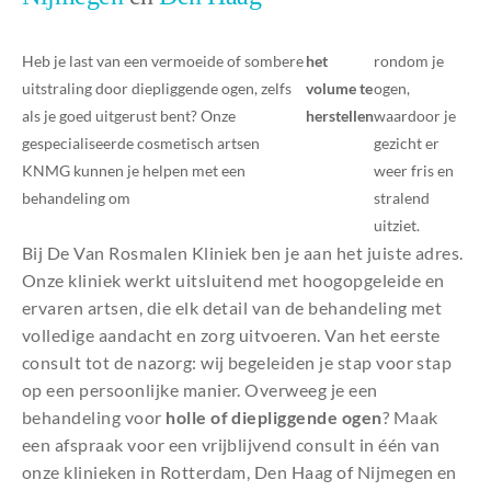
Heb je last van een vermoeide of sombere
het
rondom je
uitstraling door diepliggende ogen, zelfs
volume te
ogen,
als je goed uitgerust bent? Onze
herstellen
waardoor je
gespecialiseerde cosmetisch artsen
gezicht er
KNMG kunnen je helpen met een
weer fris en
behandeling om
stralend
uitziet.
Bij De Van Rosmalen Kliniek ben je aan het juiste adres.
Onze kliniek werkt uitsluitend met hoogopgeleide en
ervaren artsen, die elk detail van de behandeling met
volledige aandacht en zorg uitvoeren. Van het eerste
consult tot de nazorg: wij begeleiden je stap voor stap
op een persoonlijke manier. Overweeg je een
behandeling voor
holle of diepliggende ogen
? Maak
een afspraak voor een vrijblijvend consult in één van
onze klinieken in Rotterdam, Den Haag of Nijmegen en