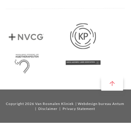
Copyright 2026 Van Rosmalen Kliniek
| Webdesign bureau Antum
|
Disclaimer
|
Privacy Statement