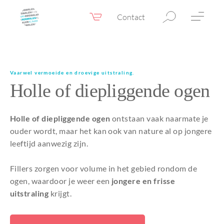
Contact
Webshop
NL
Menu
Fillers & Botox
Vaarwel vermoeide en droevige uitstraling.
Holle of diepliggende ogen
Huidtherapie
Ooglidcorrectie
Holle of diepliggende ogen
ontstaan vaak naarmate je
Chirurgie
ouder wordt, maar het kan ook van nature al op jongere
leeftijd aanwezig zijn.
Confidence Booster®
Fillers zorgen voor volume in het gebied rondom de
Voor & na foto’s
ogen, waardoor je weer een
jongere en frisse
Tarieven
uitstraling
krijgt.
Blogs