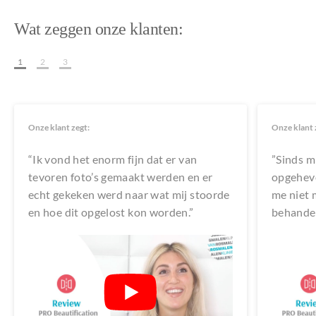
Wat zeggen onze klanten:
1
2
3
Onze klant zegt:
Onze klant 
“Ik vond het enorm fijn dat er van
”Sinds m
tevoren foto’s gemaakt werden en er
opgeheve
echt gekeken werd naar wat mij stoorde
me niet 
en hoe dit opgelost kon worden.”
behandel