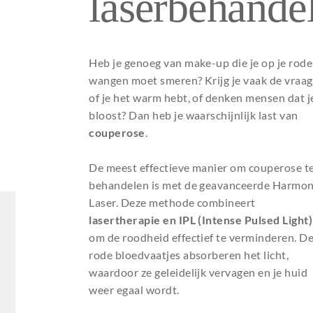
laserbehande
ng uit
Ik wil een egale huid
Hangende
PDRN
Halslift botox
zonder melasma
mondhoeken
Ik wil een stralende
Botoxbehandeling
Tandenknarsen en
id
huid zonder
oksels
klemmende kaken
Heb je genoeg van make-up die je op je rode
onzuiverheden
wangen moet smeren? Krijg je vaak de vraag
e
Ik wil een gezondere
of je het warm hebt, of denken mensen dat j
huid met minder
lans
roodheid
bloost? Dan heb je waarschijnlijk last van
couperose
.
ige
Ik wil een voorproefje
weten
van de Glow
treatments
De meest effectieve manier om couperose t
behandelen is met de geavanceerde Harmo
Laser. Deze methode combineert
lasertherapie en IPL (Intense Pulsed Light)
om de roodheid effectief te verminderen. D
rode bloedvaatjes absorberen het licht,
waardoor ze geleidelijk vervagen en je huid
weer egaal wordt.