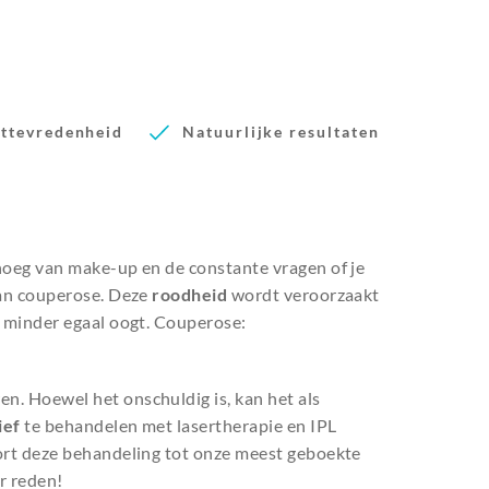
ttevredenheid
Natuurlijke resultaten
noeg van make-up en de constante vragen of je
van couperose. Deze
roodheid
wordt veroorzaakt
d minder egaal oogt. Couperose:
n. Hoewel het onschuldig is, kan het als
ief
te behandelen met lasertherapie en IPL
oort deze behandeling tot onze meest geboekte
r reden!