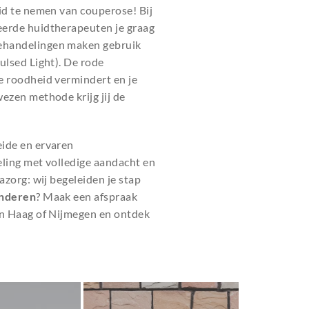
eid te nemen van couperose! Bij
eerde huidtherapeuten je graag
ehandelingen maken gebruik
ulsed Light). De rode
e roodheid vermindert en je
ezen methode krijg jij de
eide en ervaren
eling met volledige aandacht en
azorg: wij begeleiden je stap
inderen
? Maak een afspraak
en Haag of Nijmegen en ontdek