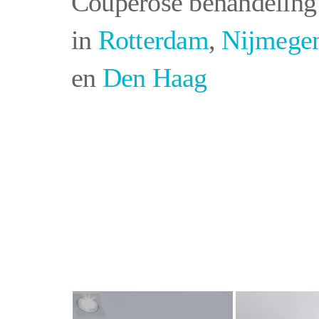
Couperose behandeling
in
Rotterdam
,
Nijmege
en
Den Haag