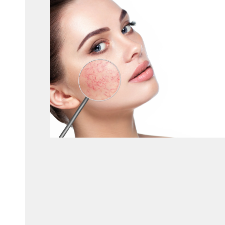
Ik wil er langer jo
Ingevallen wangen
Ingevallen slapen
Ik wil minder verslapping
blijven zien
Hangende
Diepe neuslippenplooi
Ik wil een minder
Ik wil een
mondhoeken
ingevallen gezicht
gehydrateerde hu
Holle of diepliggende
Deuk in voorhoofd
Ik wil een jeugdigere
ogen
opvullen
uitstraling
Ik wil een steviger
Neuscorrectie
Handverjonging met
huid met minder
Ik wil een mooier en/of
fillers
rimpels en meer g
symmetrischer gezicht
Acne littekens
Seffiller behandeling
Ik wil een langdur
verwijderen met fillers
oplossing tegen z
Skinbooster
Rejuran