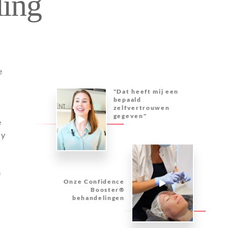
ling
e
"Dat heeft mij een
bepaald
zelfvertrouwen
gegeven"
e
ny
e
Onze Confidence
Booster®
behandelingen