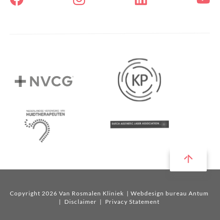
Copyright 2026 Van Rosmalen Kliniek
| Webdesign bureau Antum
|
Disclaimer
|
Privacy Statement