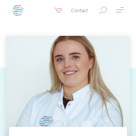
Contact
Webshop
NL
Menu
Fillers & Botox
Huidtherapie
Ooglidcorrectie
Chirurgie
Confidence Booster®
Voor & na foto’s
Tarieven
Blogs