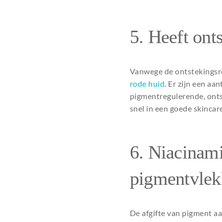
5. Heeft on
Vanwege de ontstekingsre
rode huid
. Er zijn een a
pigmentregulerende, onts
snel in een goede skincar
6. Niacinami
pigmentvlek
De afgifte van pigment a