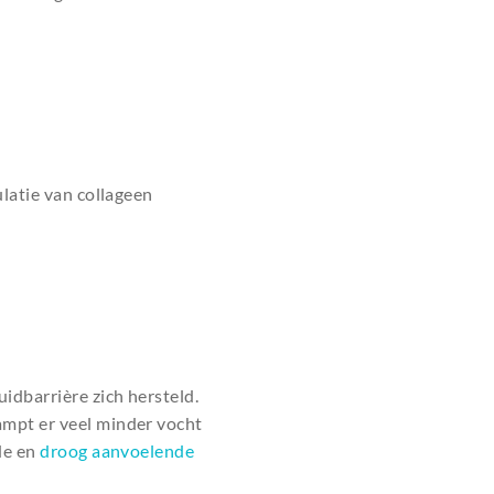
ulatie van collageen
idbarrière zich hersteld.
ampt er veel minder vocht
de en
droog aanvoelende