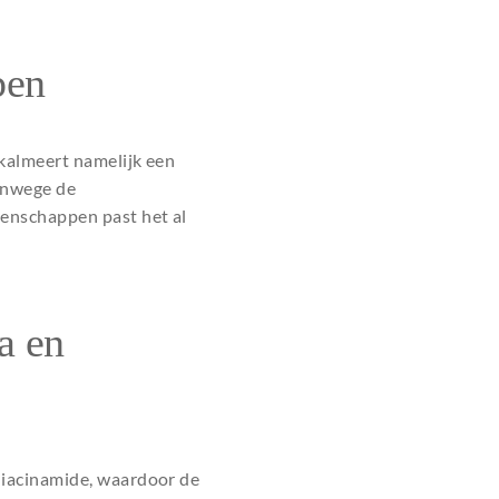
pen
kalmeert namelijk een
Vanwege de
enschappen past het al
a en
niacinamide, waardoor de