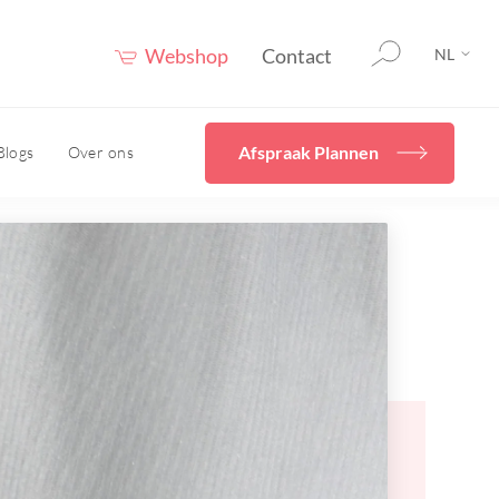
Webshop
Contact
NL
Afspraak Plannen
Blogs
Over ons
rging
Home
Diverse
behandelingen
en
cals
Ik wil mijn huidconditie
even
verbeteren met Skincare
Hydrafacial
uur
Cryopen/ Plasmage
vies