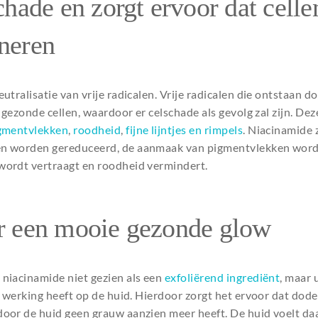
schade en zorgt ervoor dat cell
neren
utralisatie van vrije radicalen. Vrije radicalen die ontstaan 
 gezonde cellen, waardoor er celschade als gevolg zal zijn. Dez
gmentvlekken
,
roodheid
,
fijne lijntjes en rimpels
. Niacinamide 
n worden gereduceerd, de aanmaak van pigmentvlekken word
wordt vertraagt en roodheid vermindert.
or een mooie gezonde glow
niacinamide niet gezien als een
exfoliërend ingrediënt
, maar 
e werking heeft op de huid. Hierdoor zorgt het ervoor dat dode
oor de huid geen grauw aanzien meer heeft. De huid voelt da