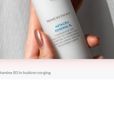
ng uit
Ik wil een egale huid
Hangende
PDRN
Halslift botox
zonder melasma
mondhoeken
Ik wil een stralende
Botoxbehandeling
Tandenknarsen en
id
huid zonder
oksels
klemmende kaken
onzuiverheden
e
Ik wil een gezondere
huid met minder
lans
roodheid
ige
Ik wil een voorproefje
weten
van de Glow
treatments
tamine B3 in huidverzorging