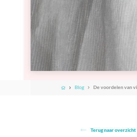
Ik wil er langer jo
Ingevallen wangen
Ingevallen slapen
Ik wil minder verslapping
blijven zien
Hangende
Diepe neuslippenplooi
Ik wil een minder
Ik wil een
mondhoeken
ingevallen gezicht
gehydrateerde hu
Holle of diepliggende
Deuk in voorhoofd
Ik wil een jeugdigere
ogen
opvullen
uitstraling
Ik wil een steviger
Neuscorrectie
Handverjonging met
huid met minder
Ik wil een mooier en/of
fillers
rimpels en meer g
symmetrischer gezicht
Acne littekens
Seffiller behandeling
Ik wil een langdur
verwijderen met fillers
oplossing tegen z
Skinbooster
Rejuran
Blog
De voordelen van vi
Terug naar overzicht