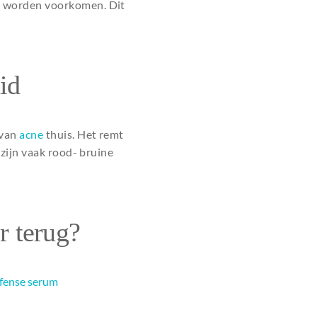
a
worden voorkomen. Dit
id
 van
acne
thuis. Het remt
zijn vaak rood- bruine
r terug?
efense serum