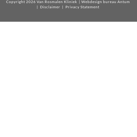
Copyright 2026 Van Rosmalen Kliniek
| Webdesign bureau Antum
|
Disclaimer
|
Privacy Statement