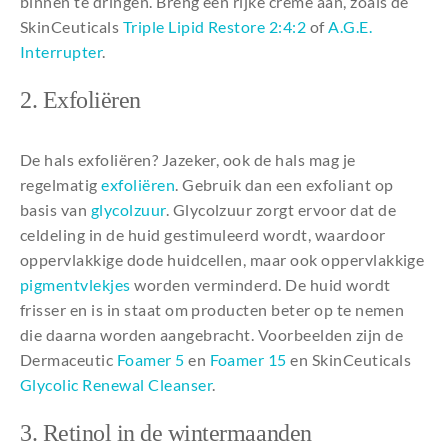
binnen te dringen. Breng een rijke crème aan, zoals de
SkinCeuticals
Triple Lipid Restore 2:4:2
of
A.G.E.
Interrupter
.
2. Exfoliëren
De hals exfoliëren? Jazeker, ook de hals mag je
regelmatig
exfoliëren
. Gebruik dan een exfoliant op
basis van
glycolzuur
. Glycolzuur zorgt ervoor dat de
celdeling in de huid gestimuleerd wordt, waardoor
oppervlakkige dode huidcellen, maar ook oppervlakkige
pigmentvlekjes
worden verminderd. De huid wordt
frisser en is in staat om producten beter op te nemen
die daarna worden aangebracht. Voorbeelden zijn de
Dermaceutic
Foamer 5
en
Foamer 15
en SkinCeuticals
Glycolic Renewal Cleanser
.
3. Retinol in de wintermaanden