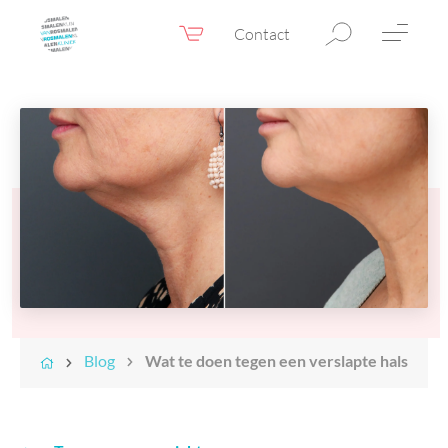
Contact
Webshop
NL
Menu
Fillers & Botox
Huidtherapie
Ooglidcorrectie
Chirurgie
Confidence Booster®
Voor & na foto’s
Blog
Wat te doen tegen een verslapte hals
Tarieven
Blogs