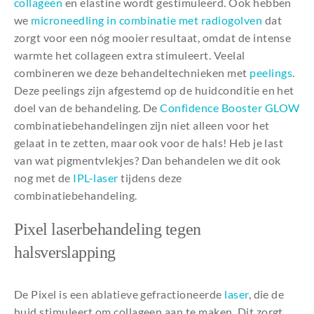
collageen
en elastine wordt gestimuleerd. Ook hebben
we
microneedling in combinatie met radiogolven
dat
zorgt voor een nóg mooier resultaat, omdat de intense
warmte het collageen extra stimuleert. Veelal
combineren we deze behandeltechnieken met
peelings
.
Deze peelings zijn afgestemd op de huidconditie en het
doel van de behandeling. De
Confidence Booster GLOW
combinatiebehandelingen zijn niet alleen voor het
gelaat in te zetten, maar ook voor de hals! Heb je last
van wat pigmentvlekjes? Dan behandelen we dit ook
nog met de
IPL-laser
tijdens deze
combinatiebehandeling.
Pixel laserbehandeling tegen
halsverslapping
De Pixel is een ablatieve gefractioneerde
laser
, die de
huid stimuleert om collageen aan te maken. Dit zorgt