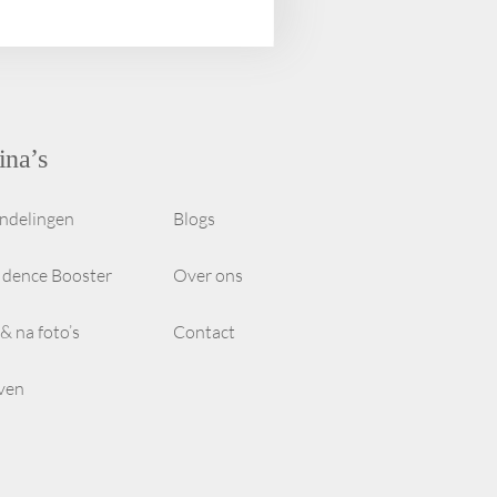
ina’s
ndelingen
Blogs
idence Booster
Over ons
& na foto’s
Contact
even