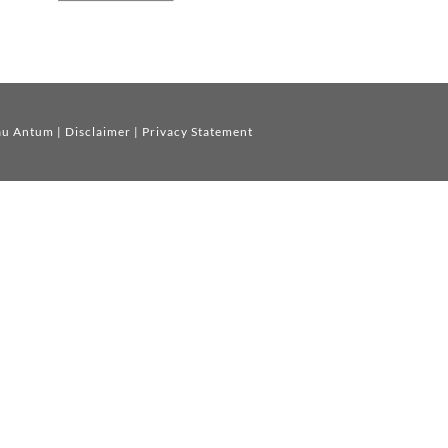
au Antum
|
Disclaimer
|
Privacy Statement