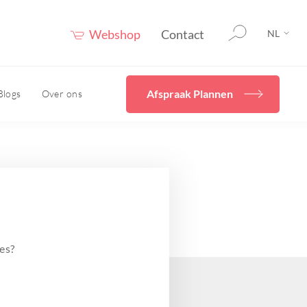
Webshop
Contact
NL
Afspraak Plannen
Blogs
Over ons
rging
Home
Diverse
behandelingen
en
cals
Ik wil mijn huidconditie
even
verbeteren met Skincare
Hydrafacial
uur
es?
Cryopen/ Plasmage
vies