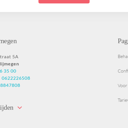
ng uit
Ik wil een egale huid
Hangende
PDRN
Halslift botox
zonder melasma
mondhoeken
Ik wil een stralende
Botoxbehandeling
Tandenknarsen en
id
huid zonder
oksels
klemmende kaken
onzuiverheden
e
Ik wil een gezondere
jmegen
Pag
huid met minder
lans
roodheid
ige
Ik wil een voorproefje
Beha
traat 5A
weten
van de Glow
Nijmegen
treatments
6 35 00
Conf
:
0622226508
28847808
Voor 
Tari
ijden