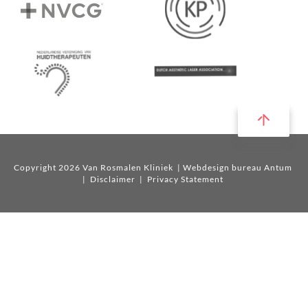
Copyright 2026 Van Rosmalen Kliniek
| Webdesign bureau Antum
|
Disclaimer
|
Privacy Statement