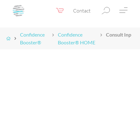
Contact
Webshop
NL
Menu
Confidence
Confidence
Consult Inplan
Booster®
Fillers & Botox
Booster® HOME
Huidtherapie
Ooglidcorrectie
Chirurgie
Confidence Booster®
Voor & na foto’s
Tarieven
Blogs