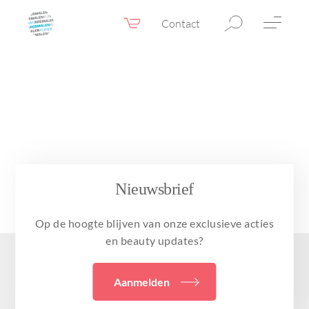
Contact
Webshop
NL
Menu
Fillers & Botox
Huidtherapie
Ooglidcorrectie
Chirurgie
Nieuwsbrief
Confidence Booster®
Op de hoogte blijven van onze exclusieve acties
Voor & na foto’s
en beauty updates?
Tarieven
Aanmelden
Blogs