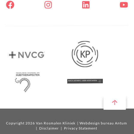
Copyright 2026 Van Rosmalen Kliniek
| Webdesign bureau Antum
|
Disclaimer
|
Privacy Statement