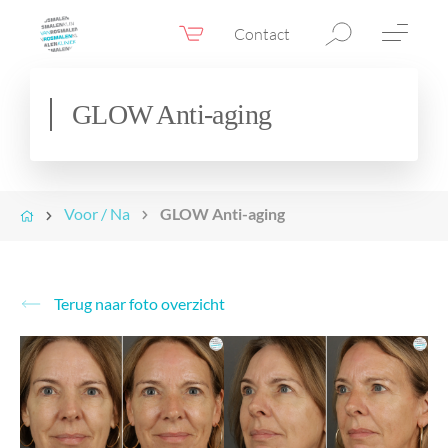
Contact
Webshop
NL
Menu
GLOW Anti-aging
Fillers & Botox
Huidtherapie
Voor / Na
GLOW Anti-aging
Ooglidcorrectie
Chirurgie
Confidence Booster®
Terug naar foto overzicht
Voor & na foto’s
Tarieven
Blogs