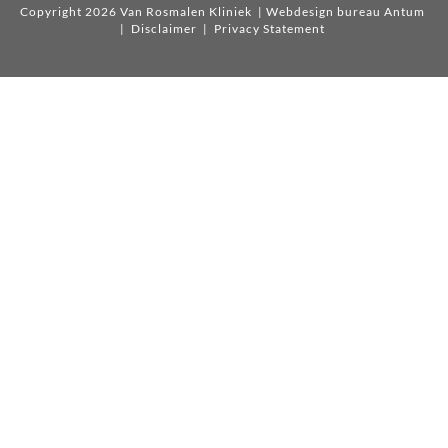
Copyright 2026 Van Rosmalen Kliniek
| Webdesign bureau Antum
|
Disclaimer
|
Privacy Statement