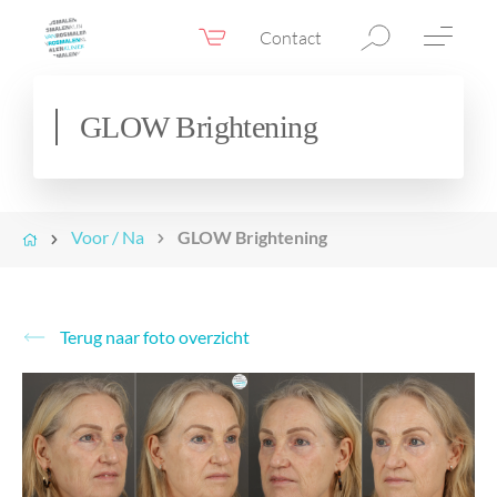
Contact
Webshop
NL
Menu
GLOW Brightening
Fillers & Botox
Huidtherapie
Voor / Na
GLOW Brightening
Ooglidcorrectie
Chirurgie
Confidence Booster®
Terug naar foto overzicht
Voor & na foto’s
Tarieven
Blogs