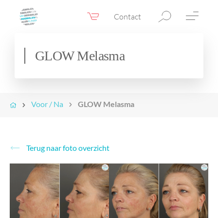
Contact
Webshop
NL
Menu
GLOW Melasma
Fillers & Botox
Huidtherapie
Voor / Na
GLOW Melasma
Ooglidcorrectie
Chirurgie
Confidence Booster®
Terug naar foto overzicht
Voor & na foto’s
Tarieven
Blogs