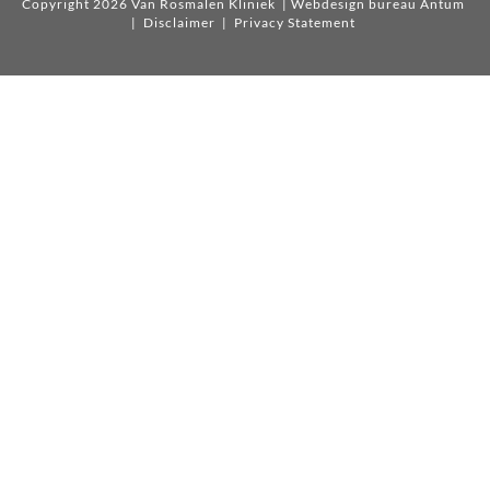
Copyright 2026 Van Rosmalen Kliniek
| Webdesign bureau Antum
|
Disclaimer
|
Privacy Statement