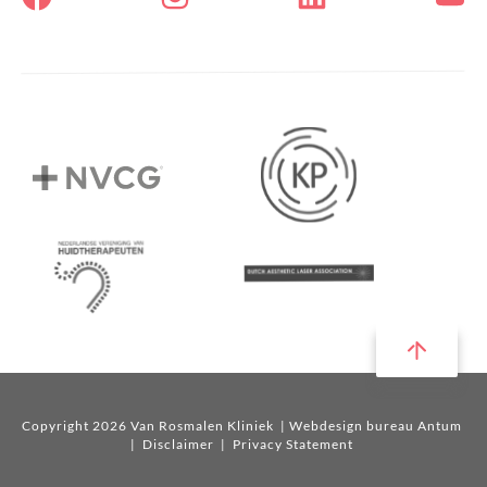
Copyright 2026 Van Rosmalen Kliniek
| Webdesign bureau Antum
|
Disclaimer
|
Privacy Statement