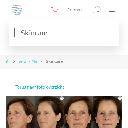
Contact
Webshop
NL
Menu
Skincare
Fillers & Botox
Huidtherapie
Voor / Na
Skincare
Ooglidcorrectie
Chirurgie
Confidence Booster®
Terug naar foto overzicht
Voor & na foto’s
Tarieven
Blogs