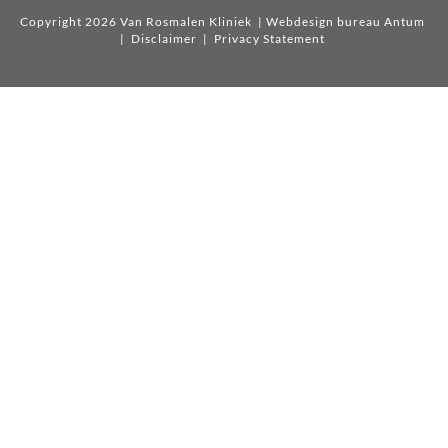
Copyright 2026 Van Rosmalen Kliniek
| Webdesign bureau Antum
|
Disclaimer
|
Privacy Statement