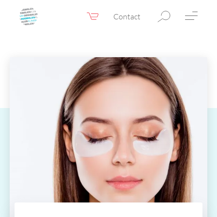
Contact
Webshop
NL
Menu
Fillers & Botox
Huidtherapie
Ooglidcorrectie
Chirurgie
Confidence Booster®
Voor & na foto’s
Tarieven
Blogs