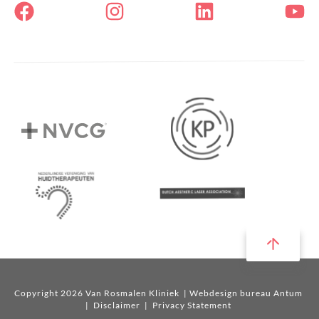
Copyright 2026 Van Rosmalen Kliniek
| Webdesign bureau Antum
|
Disclaimer
|
Privacy Statement