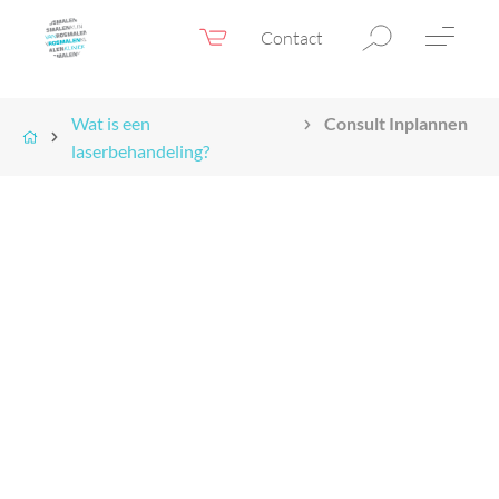
Contact
Webshop
NL
Menu
Wat is een
Consult Inplannen
laserbehandeling?
Fillers & Botox
Huidtherapie
Ooglidcorrectie
Chirurgie
Confidence Booster®
Voor & na foto’s
Tarieven
Blogs