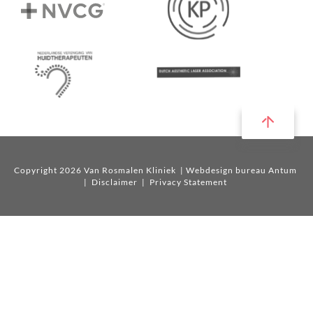
Copyright 2026 Van Rosmalen Kliniek
| Webdesign bureau Antum
|
Disclaimer
|
Privacy Statement