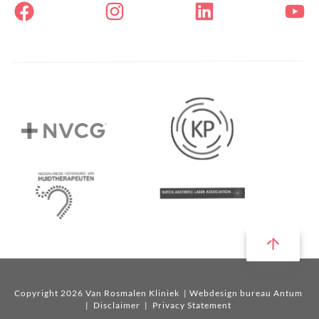
Copyright 2026 Van Rosmalen Kliniek
| Webdesign bureau Antum
|
Disclaimer
|
Privacy Statement