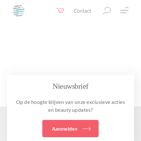
Contact
Webshop
NL
Menu
Fillers & Botox
Huidtherapie
Ooglidcorrectie
Chirurgie
Nieuwsbrief
Confidence Booster®
Op de hoogte blijven van onze exclusieve acties
Voor & na foto’s
en beauty updates?
Tarieven
Aanmelden
Blogs