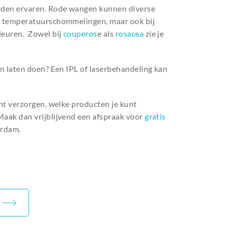
orden ervaren. Rode wangen kunnen diverse
ij temperatuurschommelingen, maar ook bij
leuren. Zowel bij
couperos
e als
rosacea
zie je
an laten doen? Een IPL of laserbehandeling kan
unt verzorgen, welke producten je kunt
Maak dan vrijblijvend een afspraak voor
gratis
erdam.