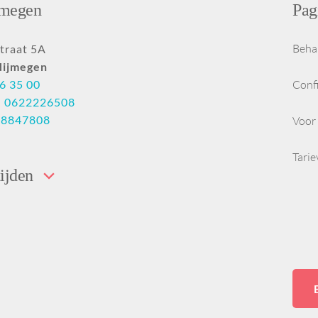
jmegen
Pag
Beha
traat 5A
Nijmegen
6 35 00
Conf
:
0622226508
28847808
Voor 
Tari
ijden