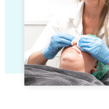
Ik wil er langer jo
Ingevallen wangen
Ingevallen slapen
Ik wil minder verslapping
blijven zien
Hangende
Diepe neuslippenplooi
Ik wil een minder
Ik wil een
mondhoeken
ingevallen gezicht
gehydrateerde hu
Holle of diepliggende
Deuk in voorhoofd
Ik wil een jeugdigere
ogen
opvullen
uitstraling
Ik wil een steviger
Neuscorrectie
Handverjonging met
huid met minder
Ik wil een mooier en/of
fillers
rimpels en meer g
symmetrischer gezicht
Acne littekens
Seffiller behandeling
Ik wil een langdur
verwijderen met fillers
oplossing tegen z
Skinbooster
Rejuran