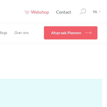
Webshop
Contact
NL
Afspraak Plannen
Blogs
Over ons
rging
Home
Diverse
behandelingen
en
cals
Ik wil mijn huidconditie
even
verbeteren met Skincare
Hydrafacial
uur
Cryopen/ Plasmage
vies