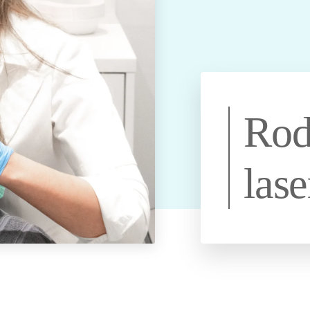
ng uit
Ik wil een egale huid
Hangende
PDRN
Halslift botox
zonder melasma
mondhoeken
Ik wil een stralende
Botoxbehandeling
Tandenknarsen en
id
huid zonder
oksels
klemmende kaken
onzuiverheden
e
Ik wil een gezondere
huid met minder
lans
roodheid
Rod
ige
Ik wil een voorproefje
weten
van de Glow
treatments
las