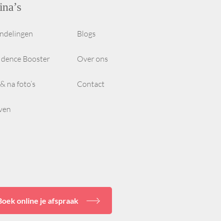
ina’s
ndelingen
Blogs
idence Booster
Over ons
& na foto’s
Contact
even
Boek online je afspraak