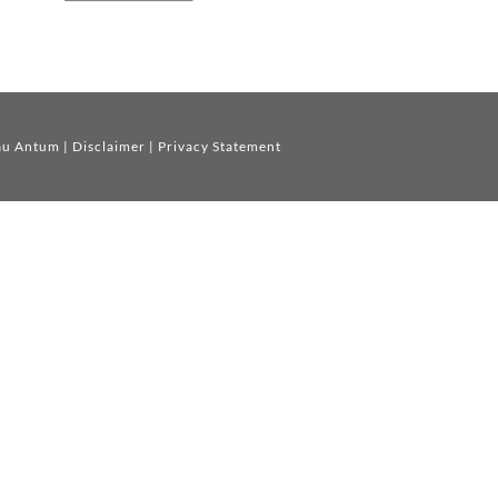
au Antum
|
Disclaimer
|
Privacy Statement