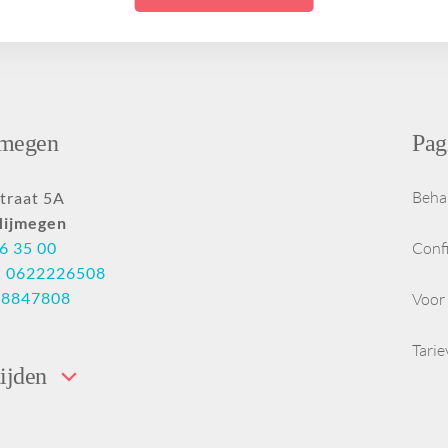
ng uit
Ik wil een egale huid
Hangende
PDRN
Halslift botox
zonder melasma
mondhoeken
Ik wil een stralende
Botoxbehandeling
Tandenknarsen en
id
huid zonder
oksels
klemmende kaken
onzuiverheden
e
Ik wil een gezondere
jmegen
Pag
huid met minder
lans
roodheid
ige
Ik wil een voorproefje
Beha
traat 5A
weten
van de Glow
Nijmegen
treatments
6 35 00
Conf
:
0622226508
28847808
Voor 
Tari
ijden