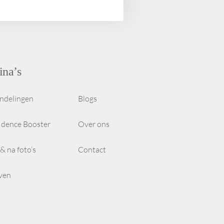
ina’s
ndelingen
Blogs
idence Booster
Over ons
& na foto’s
Contact
even