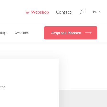
Webshop
Contact
NL
Afspraak Plannen
Blogs
Over ons
rging
Home
Diverse
behandelingen
en
cals
Ik wil mijn huidconditie
even
verbeteren met Skincare
Hydrafacial
uur
es?
Cryopen/ Plasmage
vies