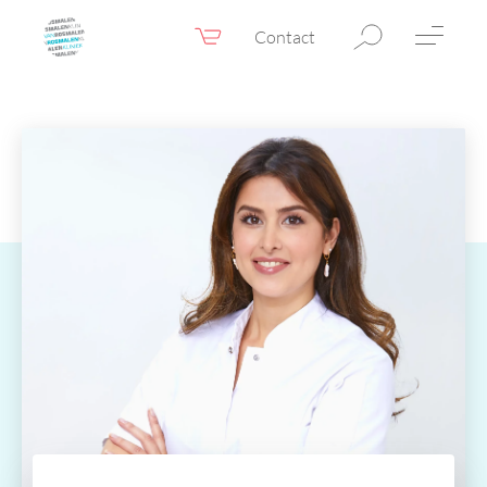
Contact
Webshop
NL
Menu
Fillers & Botox
Huidtherapie
Ooglidcorrectie
Chirurgie
Confidence Booster®
Voor & na foto’s
Tarieven
Blogs