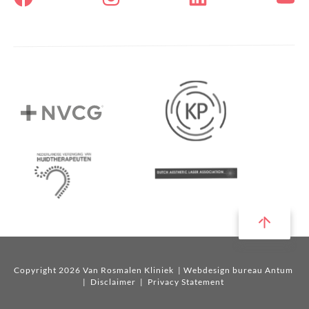
Copyright 2026 Van Rosmalen Kliniek
| Webdesign bureau Antum
|
Disclaimer
|
Privacy Statement