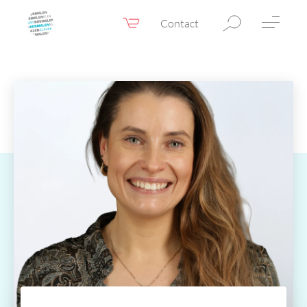
Contact
Webshop
NL
Menu
Fillers & Botox
Huidtherapie
Ooglidcorrectie
Chirurgie
Confidence Booster®
Voor & na foto’s
Tarieven
Blogs