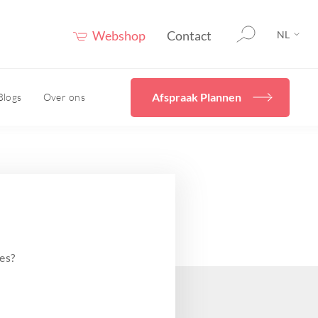
Webshop
Contact
NL
Afspraak Plannen
Blogs
Over ons
rging
Home
Diverse
behandelingen
en
cals
Ik wil mijn huidconditie
even
verbeteren met Skincare
Hydrafacial
uur
es?
Cryopen/ Plasmage
vies