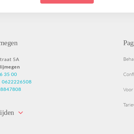
ng uit
Ik wil een egale huid
Hangende
PDRN
Halslift botox
zonder melasma
mondhoeken
Ik wil een stralende
Botoxbehandeling
Tandenknarsen en
id
huid zonder
oksels
klemmende kaken
onzuiverheden
e
Ik wil een gezondere
jmegen
Pag
huid met minder
lans
roodheid
ige
Ik wil een voorproefje
Beha
traat 5A
weten
van de Glow
Nijmegen
treatments
6 35 00
Conf
:
0622226508
28847808
Voor 
Tari
ijden