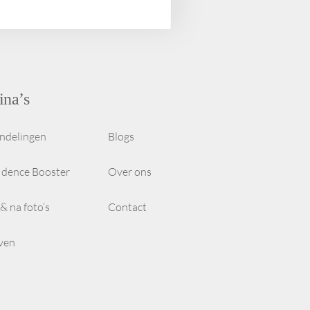
ina’s
ndelingen
Blogs
idence Booster
Over ons
& na foto’s
Contact
even