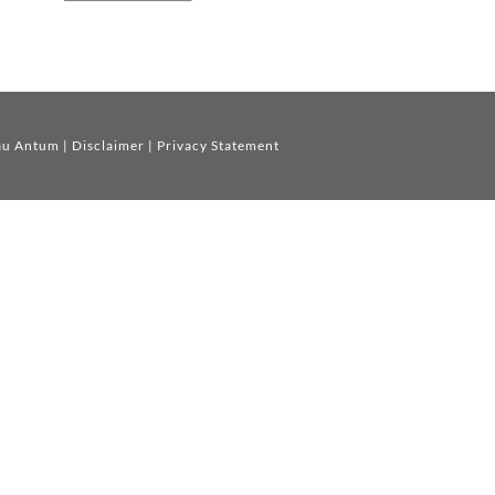
au Antum
|
Disclaimer
|
Privacy Statement