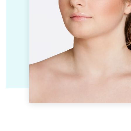
Ik wil er langer jo
Ingevallen wangen
Ingevallen slapen
Ik wil minder verslapping
blijven zien
Hangende
Diepe neuslippenplooi
Ik wil een minder
Ik wil een
mondhoeken
ingevallen gezicht
gehydrateerde hu
Holle of diepliggende
Deuk in voorhoofd
Ik wil een jeugdigere
ogen
opvullen
uitstraling
Ik wil een steviger
Neuscorrectie
Handverjonging met
huid met minder
Ik wil een mooier en/of
fillers
rimpels en meer g
symmetrischer gezicht
Acne littekens
Seffiller behandeling
Ik wil een langdur
verwijderen met fillers
oplossing tegen z
Skinbooster
Rejuran