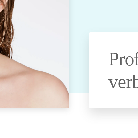
ng uit
Ik wil een egale huid
Hangende
PDRN
Halslift botox
zonder melasma
mondhoeken
Ik wil een stralende
Botoxbehandeling
Tandenknarsen en
id
huid zonder
oksels
klemmende kaken
onzuiverheden
e
Ik wil een gezondere
huid met minder
lans
roodheid
Prof
ige
Ik wil een voorproefje
weten
van de Glow
treatments
ver