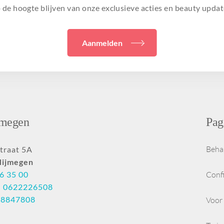
 de hoogte blijven van onze exclusieve acties en beauty updat
Aanmelden
jmegen
Pag
Beha
traat 5A
Nijmegen
6 35 00
Conf
:
0622226508
28847808
Voor 