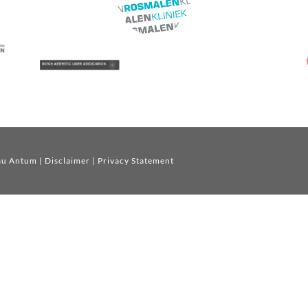
au Antum
|
Disclaimer
|
Privacy Statement