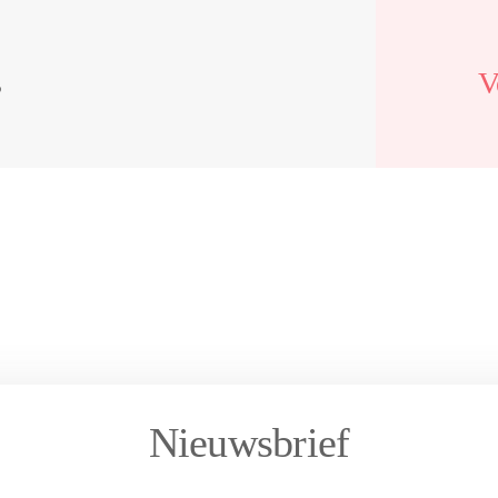
s
V
Nieuwsbrief