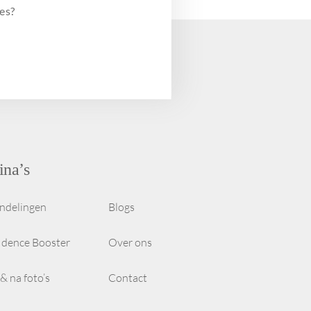
es?
ina’s
ndelingen
Blogs
idence Booster
Over ons
& na foto’s
Contact