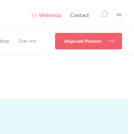
Webshop
Contact
NL
Afspraak Plannen
Blogs
Over ons
rging
Home
Diverse
behandelingen
en
cals
Ik wil mijn huidconditie
even
verbeteren met Skincare
Hydrafacial
uur
Cryopen/ Plasmage
vies