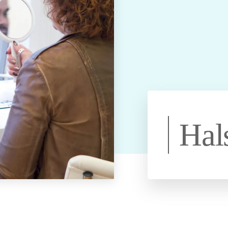
ng uit
Ik wil een egale huid
Hangende
PDRN
Halslift botox
zonder melasma
mondhoeken
Ik wil een stralende
Botoxbehandeling
Tandenknarsen en
id
huid zonder
oksels
klemmende kaken
onzuiverheden
e
Ik wil een gezondere
huid met minder
lans
roodheid
ige
Ik wil een voorproefje
weten
van de Glow
treatments
Hal