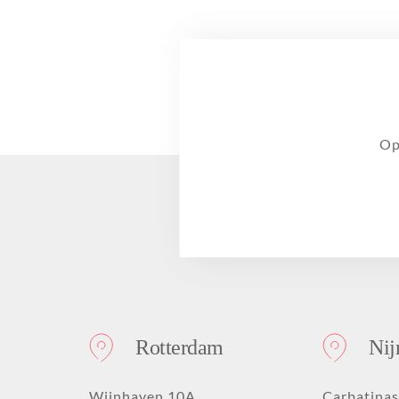
Op
Rotterdam
Ni
Wijnhaven 10A
Carbatinas