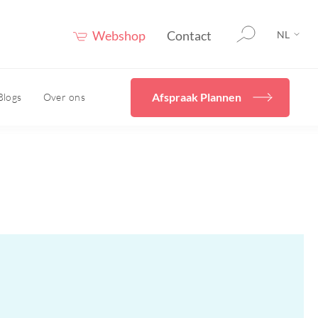
Webshop
Contact
NL
Afspraak Plannen
Blogs
Over ons
rging
Home
Diverse
behandelingen
en
cals
Ik wil mijn huidconditie
even
verbeteren met Skincare
Hydrafacial
uur
Cryopen/ Plasmage
vies