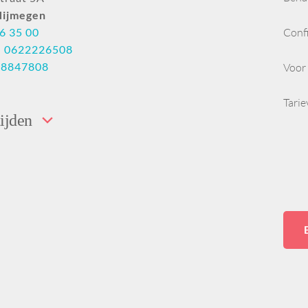
Nijmegen
6 35 00
Conf
:
0622226508
28847808
Voor 
Tari
ijden