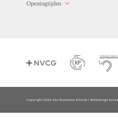
Openingtijden
Copyright 2026 Van Rosmalen Kliniek
| Webdesign bure