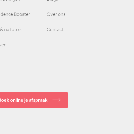
idence Booster
Over ons
& na foto’s
Contact
even
Boek online je afspraak