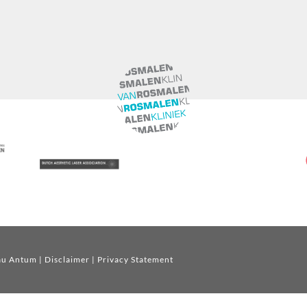
au Antum
|
Disclaimer
|
Privacy Statement