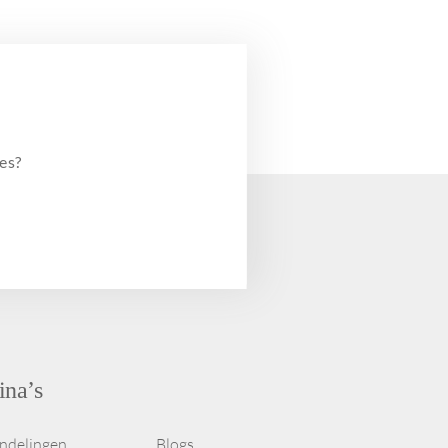
es?
ina’s
ndelingen
Blogs