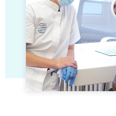
Ik wil er langer jo
Ingevallen wangen
Ingevallen slapen
Ik wil minder verslapping
blijven zien
Hangende
Diepe neuslippenplooi
Ik wil een minder
Ik wil een
mondhoeken
ingevallen gezicht
gehydrateerde hu
Holle of diepliggende
Deuk in voorhoofd
Ik wil een jeugdigere
ogen
opvullen
uitstraling
Ik wil een steviger
Neuscorrectie
Handverjonging met
huid met minder
Ik wil een mooier en/of
fillers
rimpels en meer g
symmetrischer gezicht
Acne littekens
Seffiller behandeling
Ik wil een langdur
verwijderen met fillers
oplossing tegen z
Skinbooster
Rejuran