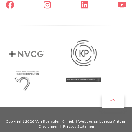
Copyright 2026 Van Rosmalen Kliniek
| Webdesign bureau Antum
|
Disclaimer
|
Privacy Statement