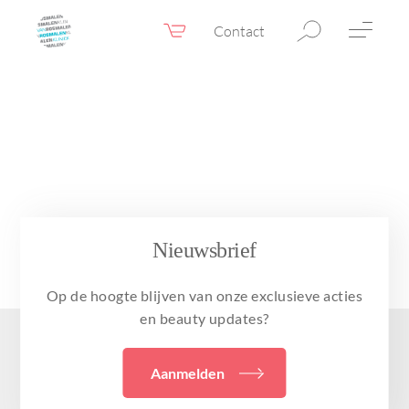
Contact
Webshop
NL
Menu
Fillers & Botox
Huidtherapie
Ooglidcorrectie
Chirurgie
Nieuwsbrief
Confidence Booster®
Op de hoogte blijven van onze exclusieve acties
Voor & na foto’s
en beauty updates?
Tarieven
Aanmelden
Blogs