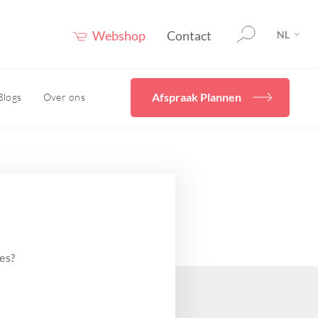
Webshop
Contact
NL
Afspraak Plannen
Blogs
Over ons
rging
Home
Diverse
behandelingen
en
cals
Ik wil mijn huidconditie
even
verbeteren met Skincare
Hydrafacial
uur
es?
Cryopen/ Plasmage
vies