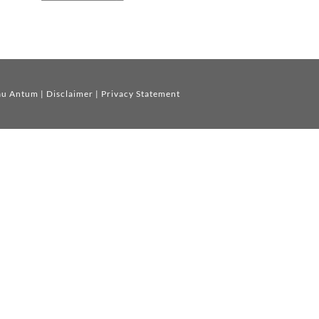
au Antum
|
Disclaimer
|
Privacy Statement