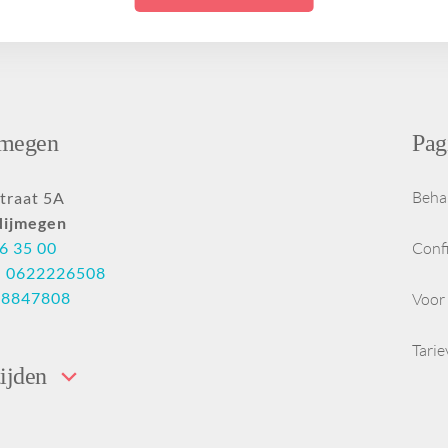
ng uit
Ik wil een egale huid
Hangende
PDRN
Halslift botox
zonder melasma
mondhoeken
Ik wil een stralende
Botoxbehandeling
Tandenknarsen en
id
huid zonder
oksels
klemmende kaken
onzuiverheden
e
Ik wil een gezondere
jmegen
Pag
huid met minder
lans
roodheid
ige
Ik wil een voorproefje
Beha
traat 5A
weten
van de Glow
Nijmegen
treatments
6 35 00
Conf
:
0622226508
28847808
Voor 
Tari
ijden