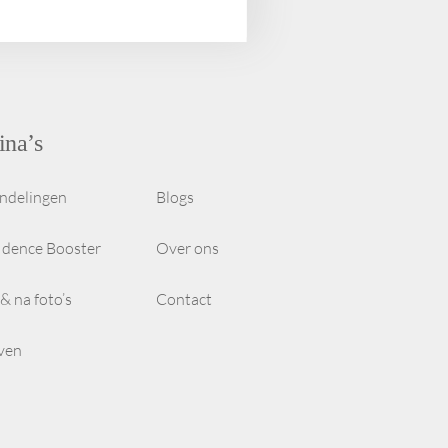
ina’s
ndelingen
Blogs
idence Booster
Over ons
& na foto’s
Contact
even