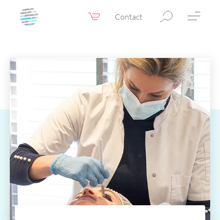
Contact
Webshop
NL
Menu
Fillers & Botox
Huidtherapie
Ooglidcorrectie
Chirurgie
Confidence Booster®
Voor & na foto’s
Tarieven
Blogs