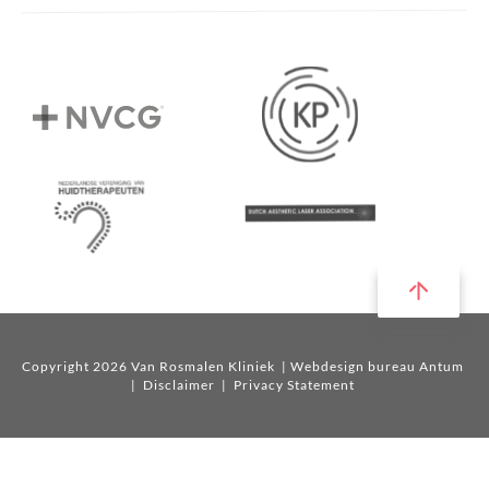
Copyright 2026 Van Rosmalen Kliniek
| Webdesign bureau Antum
|
Disclaimer
|
Privacy Statement